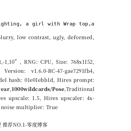
ighting, a girl with Wrap top,arching her 
lurry, low contrast, ugly, deformed,
,1,-1,10”, RNG: CPU, Size: 768x1152,
Version: v1.6.0-RC-47-gae7291fb4,
del hash: 01e01ebb1d, Hires prompt:
wear
,
1000wildcards/Pose
,Traditional
es upscale: 1.5, Hires upscaler: 4x-
noise multiplier: True