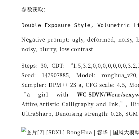
参数获取：
Double Exposure Style, Volumetric L
Negative prompt: ugly, deformed, noisy, b
noisy, blurry, low contrast
Steps: 30, CDT: “1.5,3.2,0,0,0,0,0,0,0,3.2
Seed: 147907885, Model: ronghua_v20, 
Sampler: DPM++ 2S a, CFG scale: 4.5, Mo
“a girl with
WC-SDVN/Wear/sexy
Attire,Artistic Calligraphy and Ink,”, Hir
UltraSharp, Denoising strength: 0.28, SGM 