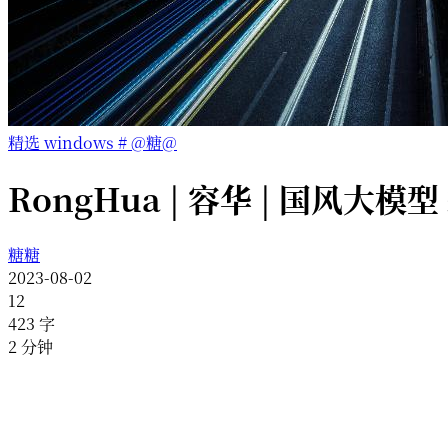
精选
windows
#
@糖@
RongHua | 容华 | 国风大模型
糖糖
2023-08-02
12
423
字
2
分钟