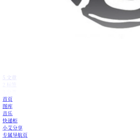
5
文章
2
标签
3
分类
首页
图库
音乐
快递柜
小艾分享
专属导航页