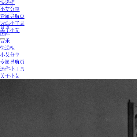
快递柜
5
文章
小艾分享
2
标签
专属导航页
3
分类
迷你小工具
首页
关于小艾
图库
音乐
快递柜
小艾分享
专属导航页
迷你小工具
关于小艾