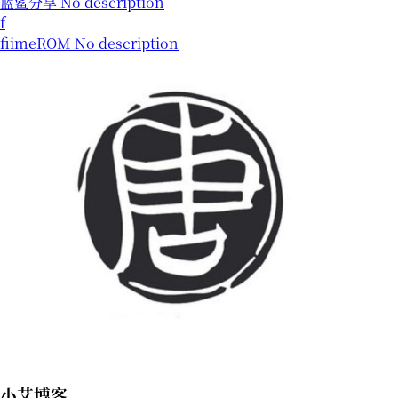
蓝鲨分享
No description
f
fiimeROM
No description
小艾博客